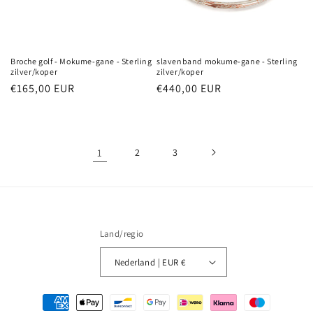
slavenband mokume-gane - Sterling
Broche golf - Mokume-gane - Sterling
zilver/koper
zilver/koper
Normale
€440,00 EUR
Normale
€165,00 EUR
prijs
prijs
1
2
3
Land/regio
Nederland | EUR €
Betaalmethoden