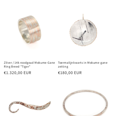
prijs
prijs
Zilver / 14k roodgoud Mokume-Gane
Toermalijnkwarts in Mokume-gane
Ring Breed "Tiger"
zetting
Normale
€1.320,00 EUR
Normale
€180,00 EUR
prijs
prijs