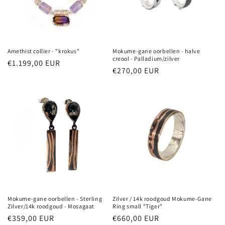
Amethist collier - "krokus"
Mokume-gane oorbellen - halve
creool - Palladium/zilver
Normale
€1.199,00 EUR
Normale
€270,00 EUR
prijs
prijs
Zilver / 14k roodgoud Mokume-Gane
Mokume-gane oorbellen - Sterling
Ring small "Tiger"
Zilver/14k roodgoud - Mosagaat
Normale
€660,00 EUR
Normale
€359,00 EUR