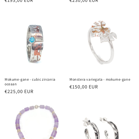
Normale
€195,00 EUR
Normale
€230,00 EUR
prijs
prijs
Mokume-gane - cubic zirconia
Monstera variegata - mokume-gane
oceaan
Normale
€150,00 EUR
Normale
€225,00 EUR
prijs
prijs