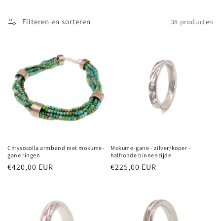
t
Filteren en sorteren
38 producten
i
e
:
Chrysocolla armband met mokume-
Mokume-gane - zilver/koper -
gane ringen
halfronde binnenzijde
Normale
€420,00 EUR
Normale
€225,00 EUR
prijs
prijs