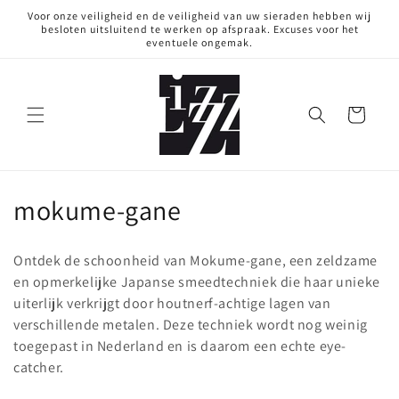
Meteen
Voor onze veiligheid en de veiligheid van uw sieraden hebben wij
naar de
besloten uitsluitend te werken op afspraak. Excuses voor het
content
eventuele ongemak.
Winkelwagen
C
mokume-gane
o
Ontdek de schoonheid van Mokume-gane, een zeldzame
l
en opmerkelijke Japanse smeedtechniek die haar unieke
uiterlijk verkrijgt door houtnerf-achtige lagen van
l
verschillende metalen. Deze techniek wordt nog weinig
e
toegepast in Nederland en is daarom een echte eye-
catcher.
c