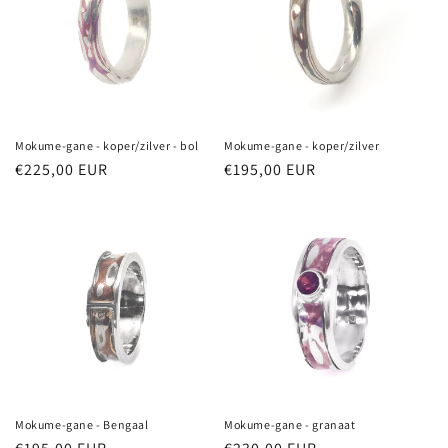
Mokume-gane - koper/zilver - bol
Mokume-gane - koper/zilver
Normale
€225,00 EUR
Normale
€195,00 EUR
prijs
prijs
Mokume-gane - Bengaal
Mokume-gane - granaat